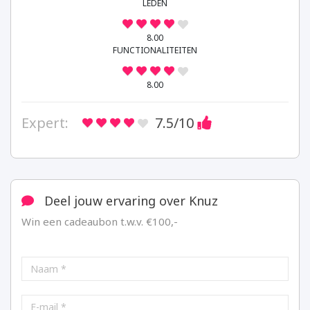
LEDEN
8.00
FUNCTIONALITEITEN
8.00
Expert:
7.5
/10
Deel jouw ervaring over Knuz
Win een cadeaubon t.w.v. €100,-