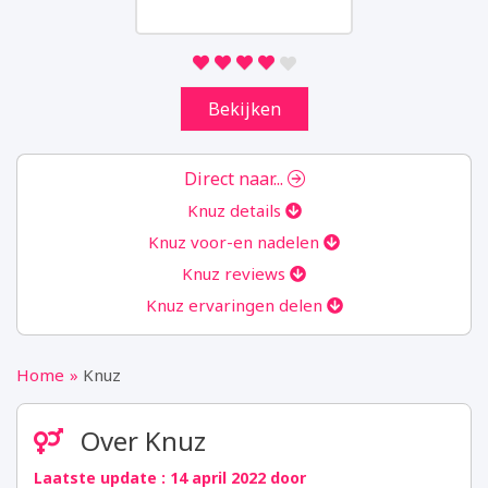
we analytics verzamelen. Aan de hand van
deze gegevens kunnen wij u niet persoonlijk
identificeren.
Bekijken
Marketing
Door uw surfgedrag op onze website te
delen, kunnen wij u van dienst zijn met
Direct naar...
gepersonaliseerde content en aanbiedingen.
Knuz details
Knuz voor-en nadelen
Instellingen opslaan
Knuz reviews
Knuz ervaringen delen
Home
Knuz
Over Knuz
Laatste update : 14 april 2022 door