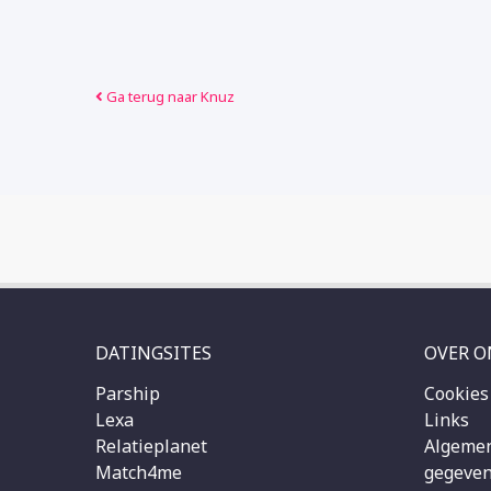
Ga terug naar Knuz
DATINGSITES
OVER O
Parship
Cookies
Lexa
Links
Relatieplanet
Algemen
Match4me
gegeven