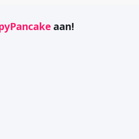
Instellingen opslaan
pyPancake
aan!