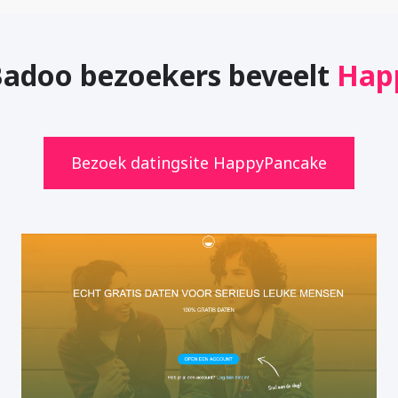
Badoo bezoekers beveelt
Hap
Bezoek datingsite HappyPancake