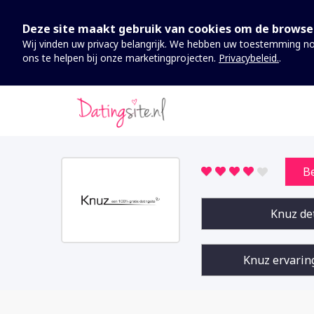
Deze site maakt gebruik van cookies om de browse
Wij vinden uw privacy belangrijk. We hebben uw toestemming no
ons te helpen bij onze marketingprojecten.
Privacybeleid.
.
Nodig
Deze cookies kunnen niet worden uitgeschakeld. Ze zijn nodig
website te laten werken.
B
Analytics
Om de website inclusief informatie en functionaliteit te kunnen
verbeteren, willen we analytics verzamelen. Aan de hand van d
Knuz de
gegevens kunnen wij u niet persoonlijk identificeren.
Knuz ervarin
Marketing
Door uw surfgedrag op onze website te delen, kunnen wij u va
zijn met gepersonaliseerde content en aanbiedingen.