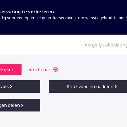
-ervaring te verbeteren
dig voor een optimale gebruikerservaring, om websitegebruik te ana
Vergelijk alle datin
 om de
ekijken
Direct naar...
eze
tails
Knuz voor-en nadelen
gen delen
n dienst