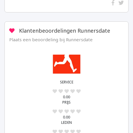
of
Value:
https://datingsite.nl/wp-
Author:
Date:
Reviewed
4
content/uploads/2018/07/runnersdate.jpg
Elise
2018-
Item:
07-
Klantenbeoordelingen Runnersdate
Runnersdate
27
Plaats een beoordeling bij Runnersdate
SERVICE
0.00
PRIJS
0.00
LEDEN