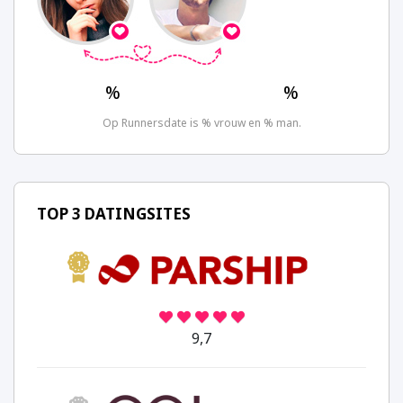
%
%
Op Runnersdate is % vrouw en % man.
TOP 3 DATINGSITES
1
9,7