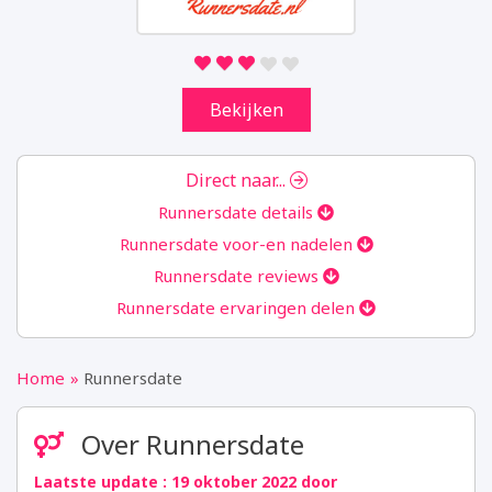
we analytics verzamelen. Aan de hand van
deze gegevens kunnen wij u niet persoonlijk
identificeren.
Bekijken
Marketing
Door uw surfgedrag op onze website te
delen, kunnen wij u van dienst zijn met
Direct naar...
gepersonaliseerde content en aanbiedingen.
Runnersdate details
Runnersdate voor-en nadelen
Instellingen opslaan
Runnersdate reviews
Runnersdate ervaringen delen
Home
Runnersdate
Over Runnersdate
Laatste update : 19 oktober 2022 door