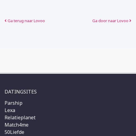
Ga terug naar Lovoo
Ga door naar Lovoo
DATINGSITES
Parship
Lexa
Relatieplanet
Match4me
50Liefde