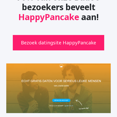
bezoekers beveelt
HappyPancake
aan!
Bezoek datingsite HappyPancake