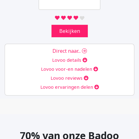
we analytics verzamelen. Aan de hand van
deze gegevens kunnen wij u niet persoonlijk
identificeren.
Bekijken
Marketing
Door uw surfgedrag op onze website te
delen, kunnen wij u van dienst zijn met
Direct naar...
gepersonaliseerde content en aanbiedingen.
Lovoo details
Lovoo voor-en nadelen
Instellingen opslaan
Lovoo reviews
Lovoo ervaringen delen
70% van onze Badoo