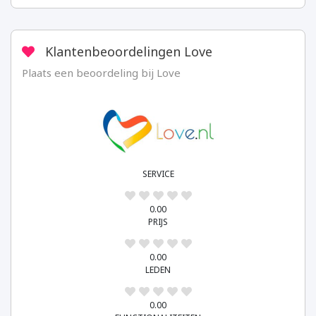
Reviewed
4
content/uploads/2018/07/love.jpg
Elise
2018-
Item:
07-
Klantenbeoordelingen Love
Love.nl
26
Plaats een beoordeling bij Love
SERVICE
0.00
PRIJS
0.00
LEDEN
0.00