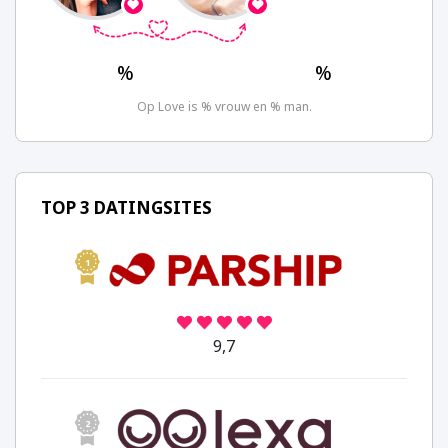
%
%
Op Love is % vrouw en % man.
TOP 3 DATINGSITES
1
9,7
2