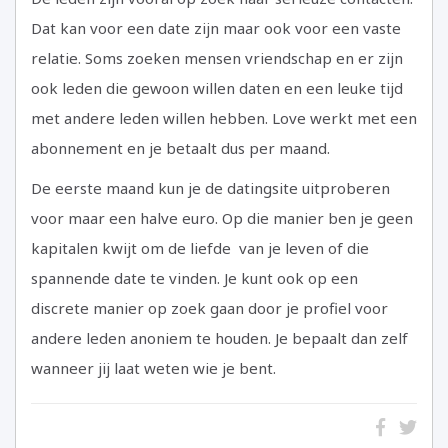
Dat kan voor een date zijn maar ook voor een vaste
relatie. Soms zoeken mensen vriendschap en er zijn
ook leden die gewoon willen daten en een leuke tijd
met andere leden willen hebben. Love werkt met een
abonnement en je betaalt dus per maand.
De eerste maand kun je de datingsite uitproberen
voor maar een halve euro. Op die manier ben je geen
kapitalen kwijt om de liefde van je leven of die
spannende date te vinden. Je kunt ook op een
discrete manier op zoek gaan door je profiel voor
andere leden anoniem te houden. Je bepaalt dan zelf
wanneer jij laat weten wie je bent.
Name
Rating
Image:
Review
Review
of
Value:
https://datingsite.nl/wp-
Author:
Date: