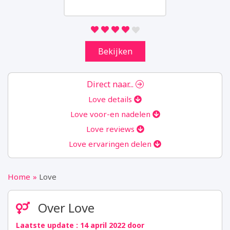
we analytics verzamelen. Aan de hand van
deze gegevens kunnen wij u niet persoonlijk
identificeren.
Bekijken
Marketing
Door uw surfgedrag op onze website te
delen, kunnen wij u van dienst zijn met
Direct naar...
gepersonaliseerde content en aanbiedingen.
Love details
Love voor-en nadelen
Instellingen opslaan
Love reviews
Love ervaringen delen
Home
Love
Over Love
Laatste update : 14 april 2022 door