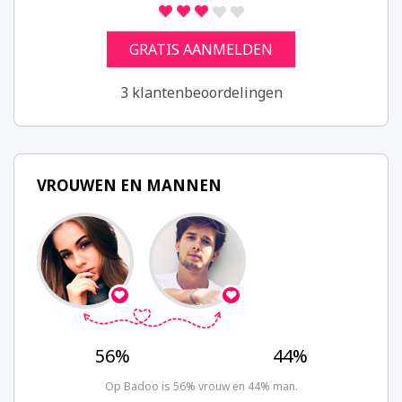
GRATIS AANMELDEN
3 klantenbeoordelingen
VROUWEN EN MANNEN
56%
44%
Op Badoo is 56% vrouw en 44% man.