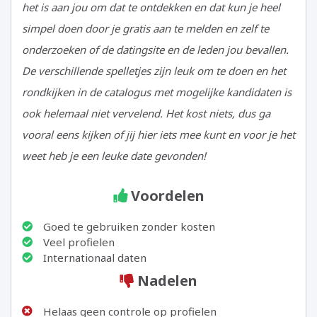
het is aan jou om dat te ontdekken en dat kun je heel
simpel doen door je gratis aan te melden en zelf te
onderzoeken of de datingsite en de leden jou bevallen.
De verschillende spelletjes zijn leuk om te doen en het
rondkijken in de catalogus met mogelijke kandidaten is
ook helemaal niet vervelend. Het kost niets, dus ga
vooral eens kijken of jij hier iets mee kunt en voor je het
weet heb je een leuke date gevonden!
Name
Rating
Image:
Review
Review
Voordelen
of
Value:
https://datingsite.nl/wp-
Author:
Date:
Reviewed
3.5
content/uploads/2018/07/badoo.jpg
Elise
2018-
Goed te gebruiken zonder kosten
Veel profielen
Item:
07-
Internationaal daten
Badoo
25
Nadelen
Helaas geen controle op profielen