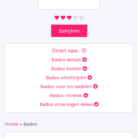
we analytics verzamelen. Aan de hand van
deze gegevens kunnen wij u niet persoonlijk
identificeren.
Bekijken
Marketing
Door uw surfgedrag op onze website te
delen, kunnen wij u van dienst zijn met
Direct naar...
gepersonaliseerde content en aanbiedingen.
Badoo details
Badoo kosten
Instellingen opslaan
Badoo uitschrijven
Badoo voor-en nadelen
Badoo reviews
Badoo ervaringen delen
Home
Badoo