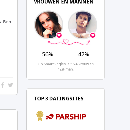
VROUWEN EN MANNEN
s. Ben
56%
42%
Op SmartSingles is 56% vrouw en
42% man.
TOP 3 DATINGSITES
1