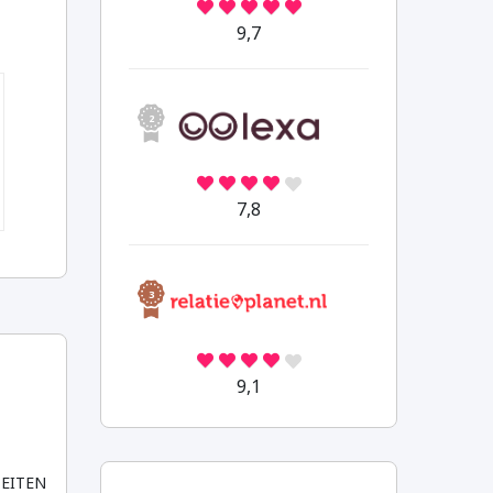
9,7
2
7,8
3
9,1
EITEN