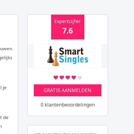
Instellingen opslaan
Expertcijfer:
7.6
ouwen.
elijks
l je
GRATIS AANMELDEN
0 klantenbeoordelingen
t de
n