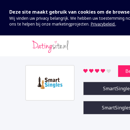
Deze site maakt gebruik van cookies om de browse
Wij vinden uw privacy belangrijk. We hebben uw toestemming no
ons te helpen bij onze marketingprojecten.
Privacybeleid.
.
Nodig
Deze cookies kunnen niet worden uitgeschakeld. Ze zijn nodig
website te laten werken.
B
Analytics
Om de website inclusief informatie en functionaliteit te kunnen
verbeteren, willen we analytics verzamelen. Aan de hand van d
SmartSingle
gegevens kunnen wij u niet persoonlijk identificeren.
SmartSingle
Marketing
Door uw surfgedrag op onze website te delen, kunnen wij u va
zijn met gepersonaliseerde content en aanbiedingen.