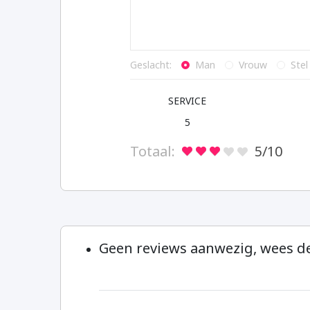
Geslacht:
Man
Vrouw
Stel
SERVICE
5
Totaal:
5
/10
Geen reviews aanwezig, wees de