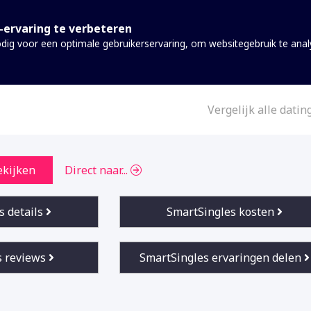
-ervaring te verbeteren
dig voor een optimale gebruikerservaring, om websitegebruik te ana
Vergelijk alle datin
 om de
ekijken
Direct naar...
eze
s details
SmartSingles kosten
s reviews
SmartSingles ervaringen delen
n dienst