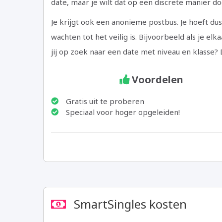
date, maar je wilt dat op een discrete manier d
Je krijgt ook een anonieme postbus. Je hoeft du
wachten tot het veilig is. Bijvoorbeeld als je e
jij op zoek naar een date met niveau en klasse? 
Name
Rating
Image:
Review
Review
Voordelen
of
Value:
https://datingsite.nl/wp-
Author:
Date:
Reviewed
4
content/uploads/2018/08/Smartsingles.
Elise
2018-
Gratis uit te proberen
Speciaal voor hoger opgeleiden!
Item:
08-
Smart
15
singles
SmartSingles kosten