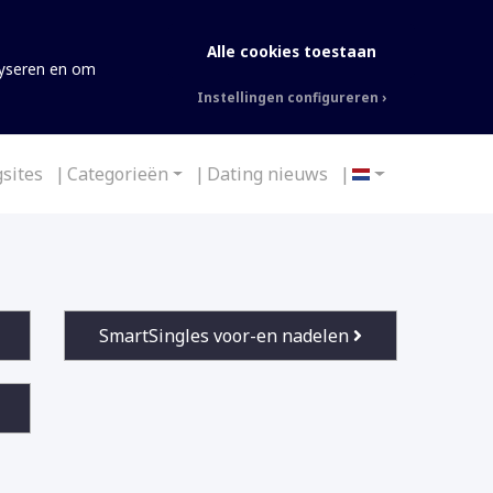
Alle cookies toestaan
lyseren en om
Instellingen configureren
gsites
Categorieën
Dating nieuws
SmartSingles voor-en nadelen