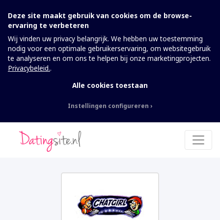
Deze site maakt gebruik van cookies om de browse-
ervaring te verbeteren
Wij vinden uw privacy belangrijk. We hebben uw toestemming
nodig voor een optimale gebruikerservaring, om websitegebruik
te analyseren en om ons te helpen bij onze marketingprojecten.
Privacybeleid.
.
Alle cookies toestaan
Instellingen configureren
Nodig
Deze cookies kunnen niet worden
uitgeschakeld. Ze zijn nodig om de website te
laten werken.
Analytics
Om de website inclusief informatie en
functionaliteit te kunnen verbeteren, willen