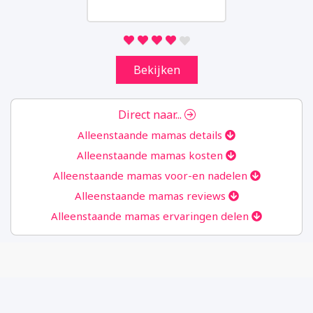
we analytics verzamelen. Aan de hand van
deze gegevens kunnen wij u niet persoonlijk
identificeren.
Bekijken
Marketing
Door uw surfgedrag op onze website te
delen, kunnen wij u van dienst zijn met
Direct naar...
gepersonaliseerde content en aanbiedingen.
Alleenstaande mamas details
Alleenstaande mamas kosten
Instellingen opslaan
Alleenstaande mamas voor-en nadelen
Alleenstaande mamas reviews
Alleenstaande mamas ervaringen delen